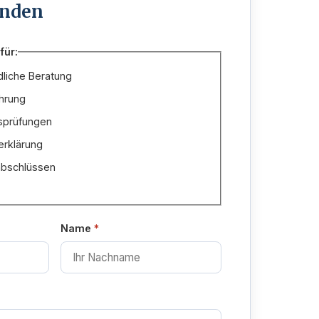
enden
für:
dliche Beratung
hrung
bsprüfungen
erklärung
abschlüssen
Name